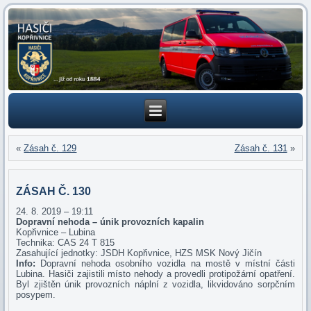
«
Zásah č. 129
Zásah č. 131
»
ZÁSAH Č. 130
24. 8. 2019 – 19:11
Dopravní nehoda – únik provozních kapalin
Kopřivnice – Lubina
Technika: CAS 24 T 815
Zasahující jednotky: JSDH Kopřivnice, HZS MSK Nový Jičín
Info:
Dopravní nehoda osobního vozidla na mostě v místní části
Lubina. Hasiči zajistili místo nehody a provedli protipožární opatření.
Byl zjištěn únik provozních náplní z vozidla, likvidováno sorpčním
posypem.