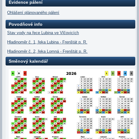
Evidence pálení
Ohlášení plánovaného pálení
Povodňové info
Stav vody na řece Lubina ve Vlčovicích
Hladinoměr č. 1, řeka Lubina - Frenštát p. R.
Hladinoměr č. 2, řeka Lomná - Frenštát p. R.
Směnový kalendář