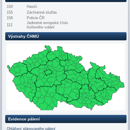
150
Hasiči
155
Záchranná služba
158
Policie ČR
Jednotné evropské číslo
112
tísňového volání
Výstrahy ČHMÚ
Evidence pálení
Ohlášení plánovaného pálení