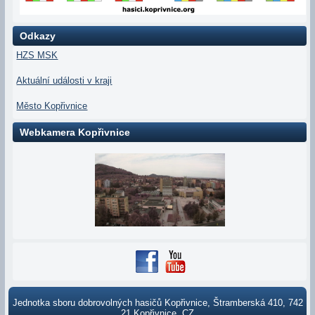
Odkazy
HZS MSK
Aktuální události v kraji
Město Kopřivnice
Webkamera Kopřivnice
Jednotka sboru dobrovolných hasičů Kopřivnice, Štramberská 410, 742
21 Kopřivnice, CZ