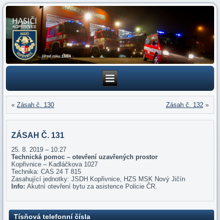
«
Zásah č. 130
Zásah č. 132
»
ZÁSAH Č. 131
25. 8. 2019 – 10:27
Technická pomoc – otevření uzavřených prostor
Kopřivnice – Kadláčkova 1027
Technika: CAS 24 T 815
Zasahující jednotky: JSDH Kopřivnice, HZS MSK Nový Jičín
Info:
Akutní otevření bytu za asistence Policie ČR.
Tísňová telefonní čísla